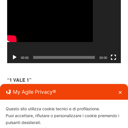
Video
Player
00:00
00:00
“1 VALE 1”
“1 vale 1” come primo e fondamentale concetto di convivenza
My Agile Privacy®
✕
civile e democratica (antifascista), per la condivisione e la
partecipazione dei cittadini tutti, senza distinzione di età, sesso,
cultura, etnia e credo religioso
Questo sito utilizza cookie tecnici e di profilazione.
Puoi accettare, rifiutare o personalizzare i cookie premendo i
pulsanti desiderati.