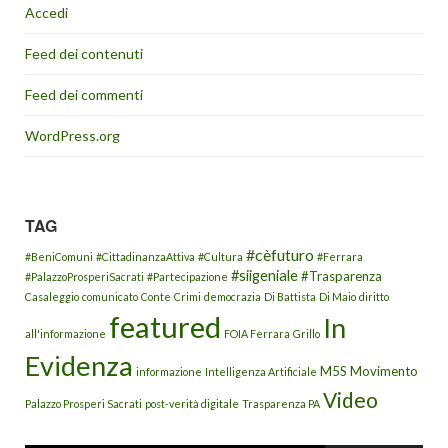
Accedi
Feed dei contenuti
Feed dei commenti
WordPress.org
TAG
#cèfuturo
#BeniComuni
#CittadinanzaAttiva
#Cultura
#Ferrara
#siigeniale
#Trasparenza
#PalazzoProsperiSacrati
#Partecipazione
Casaleggio
comunicato
Conte
Crimi
democrazia
Di Battista
Di Maio
diritto
featured
In
all'informazione
FOIA Ferrara
Grillo
Evidenza
M5S
Movimento
informazione
Intelligenza Artificiale
Video
Palazzo Prosperi Sacrati
post-verità digitale
Trasparenza PA