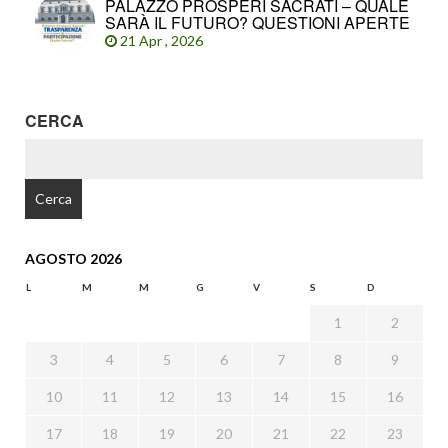
PALAZZO PROSPERI SACRATI – QUALE
SARÀ IL FUTURO? QUESTIONI APERTE
21 Apr , 2026
CERCA
RICERCA
PER:
AGOSTO 2026
L
M
M
G
V
S
D
1
2
3
4
5
6
7
8
9
10
11
12
13
14
15
16
17
18
19
20
21
22
23