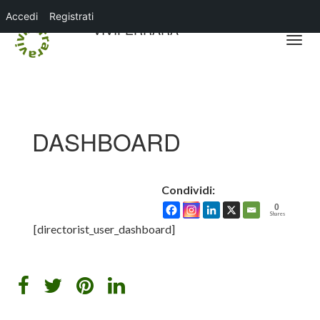
Accedi
Registrati
VIVIFERRARA
DASHBOARD
Condividi:
0
Shares
[directorist_user_dashboard]