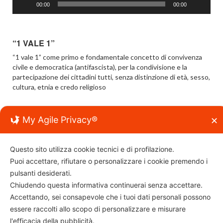
00:00
00:00
“1 VALE 1”
“1 vale 1” come primo e fondamentale concetto di convivenza
civile e democratica (antifascista), per la condivisione e la
partecipazione dei cittadini tutti, senza distinzione di età, sesso,
cultura, etnia e credo religioso
My Agile Privacy®
✕
Questo sito utilizza cookie tecnici e di profilazione.
Puoi accettare, rifiutare o personalizzare i cookie premendo i
Associazione “viviferrara”
pulsanti desiderati.
C.f.: 93096240382
Chiudendo questa informativa continuerai senza accettare.
Per info e contatti:
info@viviferrara.it
Accettando, sei consapevole che i tuoi dati personali possono
essere raccolti allo scopo di personalizzare e misurare
l'efficacia della pubblicità.
© Copyright 2026
VIVIFERRARA
TOP