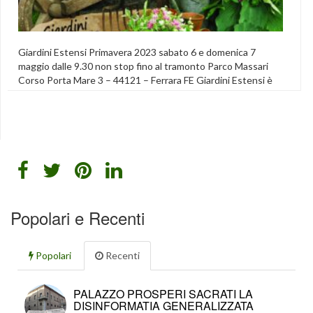
Giardini Estensi Primavera 2023 sabato 6 e domenica 7
maggio dalle 9.30 non stop fino al tramonto Parco Massari
Corso Porta Mare 3 – 44121 – Ferrara FE Giardini Estensi è
l’appuntamento primaverile più atteso dagli amanti del
pollice verde Lo staff organizzativo dell’associazione Pro Art
e gli oltre 90 espositori provenienti da varie località […]
Featured
Popolari e Recenti
Popolari
Recenti
PALAZZO PROSPERI SACRATI LA
DISINFORMATIA GENERALIZZATA