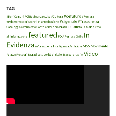
TAG
#cèfuturo
#BeniComuni
#CittadinanzaAttiva
#Cultura
#Ferrara
#siigeniale
#Trasparenza
#PalazzoProsperiSacrati
#Partecipazione
Casaleggio
comunicato
Conte
Crimi
democrazia
Di Battista
Di Maio
diritto
featured
In
all'informazione
FOIA Ferrara
Grillo
Evidenza
M5S
Movimento
informazione
Intelligenza Artificiale
Video
Palazzo Prosperi Sacrati
post-verità digitale
Trasparenza PA
Video
Player