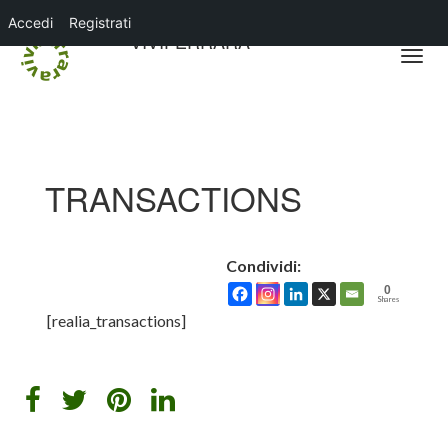
Accedi
Registrati
VIVIFERRARA
TRANSACTIONS
Condividi:
0
Shares
[realia_transactions]