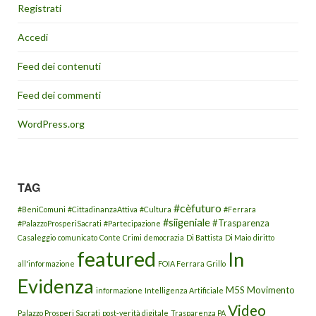
Registrati
Accedi
Feed dei contenuti
Feed dei commenti
WordPress.org
TAG
#cèfuturo
#BeniComuni
#CittadinanzaAttiva
#Cultura
#Ferrara
#siigeniale
#Trasparenza
#PalazzoProsperiSacrati
#Partecipazione
Casaleggio
comunicato
Conte
Crimi
democrazia
Di Battista
Di Maio
diritto
featured
In
all'informazione
FOIA Ferrara
Grillo
Evidenza
M5S
Movimento
informazione
Intelligenza Artificiale
Video
Palazzo Prosperi Sacrati
post-verità digitale
Trasparenza PA