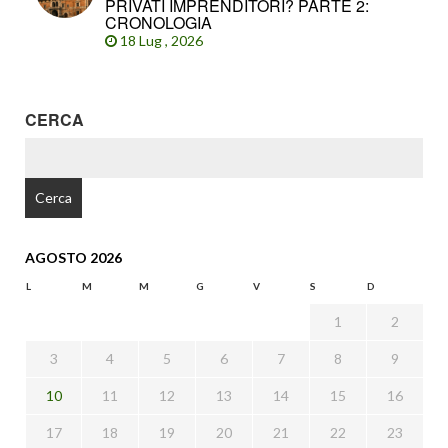
PRIVATI IMPRENDITORI? PARTE 2:
CRONOLOGIA
18 Lug , 2026
CERCA
RICERCA
PER:
AGOSTO 2026
L
M
M
G
V
S
D
1
2
3
4
5
6
7
8
9
10
11
12
13
14
15
16
17
18
19
20
21
22
23