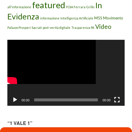
featured
In
all'informazione
FOIA Ferrara
Grillo
Evidenza
M5S
Movimento
informazione
Intelligenza Artificiale
Video
Palazzo Prosperi Sacrati
post-verità digitale
Trasparenza PA
Video
Player
00:00
00:00
“1 VALE 1”
“1 vale 1” come primo e fondamentale concetto di convivenza