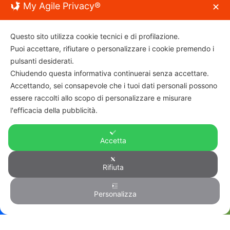
My Agile Privacy®
✕
civile e democratica (antifascista), per la condivisione e la
partecipazione dei cittadini tutti, senza distinzione di età, sesso,
cultura, etnia e credo religioso
Questo sito utilizza cookie tecnici e di profilazione.
Puoi accettare, rifiutare o personalizzare i cookie premendo i
pulsanti desiderati.
Chiudendo questa informativa continuerai senza accettare.
Accettando, sei consapevole che i tuoi dati personali possono
essere raccolti allo scopo di personalizzare e misurare
l'efficacia della pubblicità.
Associazione “viviferrara”
C.f.: 93096240382
Per info e contatti:
info@viviferrara.it
Accetta
Rifiuta
© Copyright 2026
VIVIFERRARA
TOP
Personalizza
Implementato da:
viviferrara