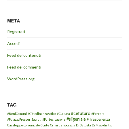
META
Registrati
Accedi
Feed dei contenuti
Feed dei commenti
WordPress.org
TAG
#cèfuturo
#BeniComuni
#CittadinanzaAttiva
#Cultura
#Ferrara
#siigeniale
#Trasparenza
#PalazzoProsperiSacrati
#Partecipazione
Casaleggio
comunicato
Conte
Crimi
democrazia
Di Battista
Di Maio
diritto