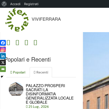
Informazioni
Accedi
Registrati
su
VIVIFERRARA
WordPress
Popolari e Recenti
Popolari
Recenti
PALAZZO PROSPERI
SACRATI LA
DISINFORMATIA
GENERALIZZATA LOCALE
E GLOBALE
25 Lug , 2026