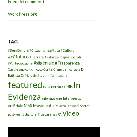
Feed dei commenti
WordPress.org
TAG
#BeniComuni
#CittadinanzaAttiva
#Cultura
#cèfuturo
#Ferrara
#PalazzoProsperiSacrati
#siigeniale
#Trasparenza
#Partecipazione
Casaleggio
comunicato
Conte
Crimi
democrazia
Di
Battista
Di Maio
diritto all'informazione
featured
In
FOIA Ferrara
Grillo
Evidenza
informazione
Intelligenza
M5S
Movimento
Artificiale
Palazzo Prosperi Sacrati
Video
post-verità digitale
Trasparenza PA
Video
Player