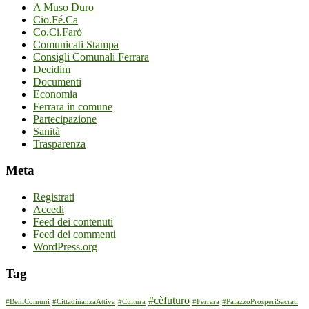
A Muso Duro
Cio.Fé.Ca
Co.Ci.Farò
Comunicati Stampa
Consigli Comunali Ferrara
Decidim
Documenti
Economia
Ferrara in comune
Partecipazione
Sanità
Trasparenza
Meta
Registrati
Accedi
Feed dei contenuti
Feed dei commenti
WordPress.org
Tag
#cèfuturo
#BeniComuni
#CittadinanzaAttiva
#Cultura
#Ferrara
#PalazzoProsperiSacrati