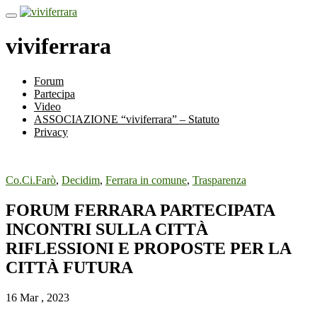
viviferrara
Forum
Partecipa
Video
ASSOCIAZIONE “viviferrara” – Statuto
Privacy
Co.Ci.Farò
,
Decidim
,
Ferrara in comune
,
Trasparenza
FORUM FERRARA PARTECIPATA
INCONTRI SULLA CITTÀ
RIFLESSIONI E PROPOSTE PER LA
CITTÀ FUTURA
16 Mar , 2023