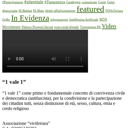
#siigeniale
#Trasparenza
#Partecipazione
Casaleggio
comunicato
Conte
Crimi
featured
democrazia
Di Battista
Di Maio
diritto all'informazione
FOIA Ferrara
In Evidenza
M5S
Grillo
informazione
Intelligenza Artificiale
Video
Movimento
Palazzo Prosperi Sacrati
post-verità digitale
Trasparenza PA
“1 vale 1”
“1 vale 1” come primo e fondamentale concetto di convivenza civile
e democratica (antifascista), per la condivisione e la partecipazione
dei cittadini tutti, senza distinzione di età, sesso, cultura, etnia e
credo religioso
Associazione “viviferrara”