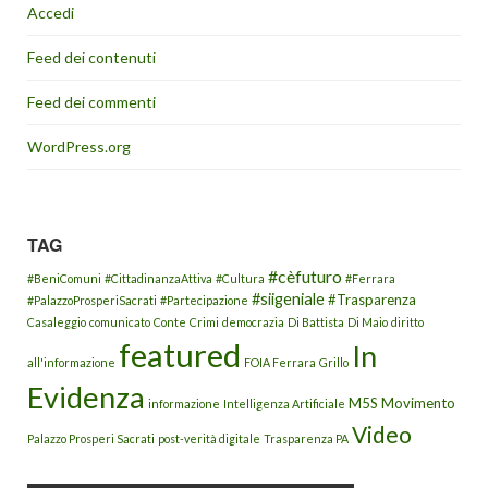
Accedi
Feed dei contenuti
Feed dei commenti
WordPress.org
TAG
#cèfuturo
#BeniComuni
#CittadinanzaAttiva
#Cultura
#Ferrara
#siigeniale
#Trasparenza
#PalazzoProsperiSacrati
#Partecipazione
Casaleggio
comunicato
Conte
Crimi
democrazia
Di Battista
Di Maio
diritto
featured
In
all'informazione
FOIA Ferrara
Grillo
Evidenza
M5S
Movimento
informazione
Intelligenza Artificiale
Video
Palazzo Prosperi Sacrati
post-verità digitale
Trasparenza PA