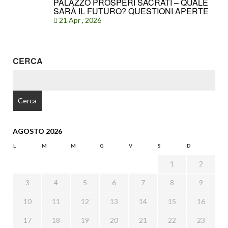
PALAZZO PROSPERI SACRATI – QUALE
SARÀ IL FUTURO? QUESTIONI APERTE
21 Apr , 2026
CERCA
RICERCA
PER:
AGOSTO 2026
L
M
M
G
V
S
D
1
2
3
4
5
6
7
8
9
10
11
12
13
14
15
16
17
18
19
20
21
22
23