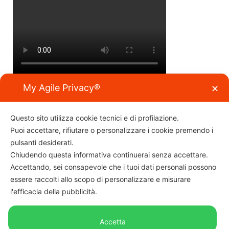
My Agile Privacy®
✕
“1 VALE 1”
Questo sito utilizza cookie tecnici e di profilazione.
“1 vale 1” come primo e fondamentale concetto di convivenza
Puoi accettare, rifiutare o personalizzare i cookie premendo i
civile e democratica (antifascista), per la condivisione e la
partecipazione dei cittadini tutti, senza distinzione di età, sesso,
pulsanti desiderati.
cultura, etnia e credo religioso
Chiudendo questa informativa continuerai senza accettare.
Accettando, sei consapevole che i tuoi dati personali possono
essere raccolti allo scopo di personalizzare e misurare
l'efficacia della pubblicità.
Associazione “viviferrara”
C.f.: 93096240382
Per info e contatti:
info@viviferrara.it
Accetta