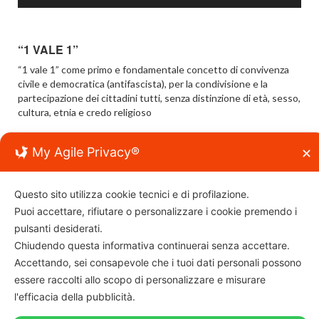
“1 VALE 1”
“1 vale 1” come primo e fondamentale concetto di convivenza
civile e democratica (antifascista), per la condivisione e la
partecipazione dei cittadini tutti, senza distinzione di età, sesso,
cultura, etnia e credo religioso
My Agile Privacy®
✕
Questo sito utilizza cookie tecnici e di profilazione.
Puoi accettare, rifiutare o personalizzare i cookie premendo i
Associazione “viviferrara”
pulsanti desiderati.
C.f.: 93096240382
Chiudendo questa informativa continuerai senza accettare.
Per info e contatti:
info@viviferrara.it
Accettando, sei consapevole che i tuoi dati personali possono
essere raccolti allo scopo di personalizzare e misurare
l'efficacia della pubblicità.
© Copyright 2026
VIVIFERRARA
TOP