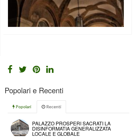
Le foto relative alle miniature che seguono sono visibili solo
alla pagina facebook:
https://www.facebook.com/ferisferrara/photos_by
Copyright: le foto sono di proprietà dei relativi fotografi che
hanno firmato le foto stesse. Le foto si commentano da sole
e giustificano in pieno il vincolo posto dal Ministero dei Beni
Culturali su questo bene. Quello che chiedo è di […]
#cèfuturo
,
#siigeniale
,
Featured
,
In Evidenza
Popolari e Recenti
Popolari
Recenti
PALAZZO PROSPERI SACRATI LA
DISINFORMATIA GENERALIZZATA
LOCALE E GLOBALE