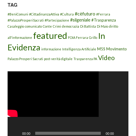
TAG
#cèfuturo
#BeniComuni
#CittadinanzaAttiva
#Cultura
#Ferrara
#siigeniale
#Trasparenza
#PalazzoProsperiSacrati
#Partecipazione
Casaleggio
comunicato
Conte
Crimi
democrazia
Di Battista
Di Maio
diritto
featured
In
all'informazione
FOIA Ferrara
Grillo
Evidenza
M5S
Movimento
informazione
Intelligenza Artificiale
Video
Palazzo Prosperi Sacrati
post-verità digitale
Trasparenza PA
Video
Player
00:00
00:00