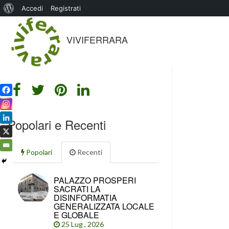
Informazioni
Accedi
Registrati
su
VIVIFERRARA
WordPress
Popolari e Recenti
Popolari
Recenti
PALAZZO PROSPERI
SACRATI LA
DISINFORMATIA
GENERALIZZATA LOCALE
E GLOBALE
25 Lug , 2026