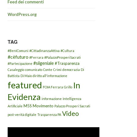
Feed dei commenti
WordPress.org
TAG
#BeniComuni
#CittadinanzaAttiva
#Cultura
#cèfuturo
#Ferrara
#PalazzoProsperiSacrati
#siigeniale
#Trasparenza
#Partecipazione
Casaleggio
comunicato
Conte
Crimi
democrazia
Di
Battista
Di Maio
diritto all'informazione
featured
In
FOIA Ferrara
Grillo
Evidenza
informazione
Intelligenza
M5S
Movimento
Artificiale
Palazzo Prosperi Sacrati
Video
post-verità digitale
Trasparenza PA
Video
Player